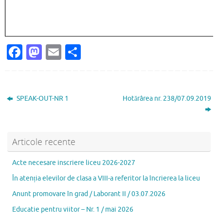
Fa
M
E
P
c
as
m
ar
e
to
ai
ta
b
d
l
je
SPEAK-OUT-NR 1
Hotărârea nr. 238/07.09.2019
o
o
az
o
n
ă
k
Articole recente
Acte necesare inscriere liceu 2026-2027
În atenția elevilor de clasa a VIII-a referitor la încrierea la liceu
Anunt promovare în grad / Laborant II / 03.07.2026
Educatie pentru viitor – Nr. 1 / mai 2026