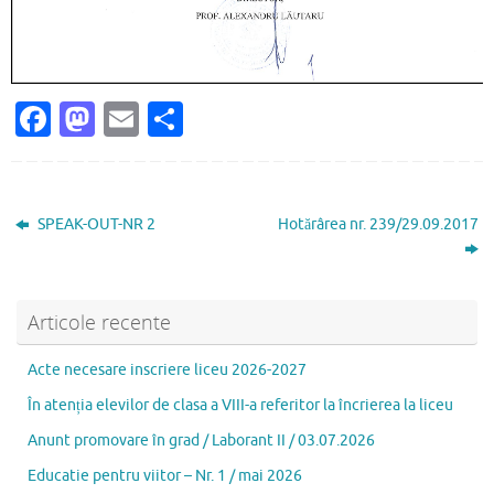
Fa
M
E
P
c
as
m
ar
e
to
ai
ta
b
d
l
je
SPEAK-OUT-NR 2
Hotărârea nr. 239/29.09.2017
o
o
az
o
n
ă
k
Articole recente
Acte necesare inscriere liceu 2026-2027
În atenția elevilor de clasa a VIII-a referitor la încrierea la liceu
Anunt promovare în grad / Laborant II / 03.07.2026
Educatie pentru viitor – Nr. 1 / mai 2026