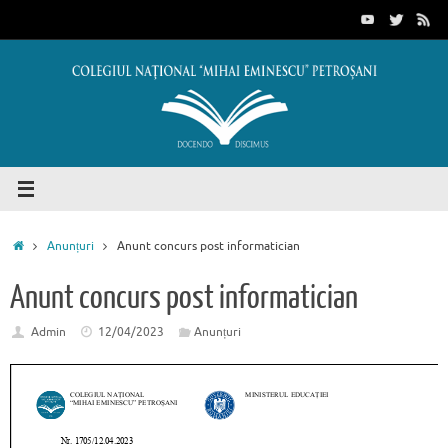
Sari
conținut
la
conținut
Prima
Anunțuri
Anunt concurs post informatician
pagină
Anunt concurs post informatician
Admin
12/04/2023
Anunțuri