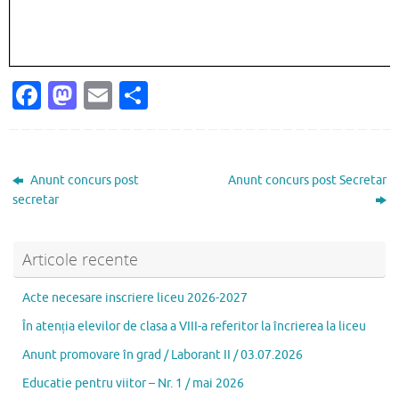
Fa
M
E
P
c
as
m
ar
e
to
ai
ta
b
d
l
je
Anunt concurs post
Anunt concurs post Secretar
o
o
az
secretar
o
n
ă
k
Articole recente
Acte necesare inscriere liceu 2026-2027
În atenția elevilor de clasa a VIII-a referitor la încrierea la liceu
Anunt promovare în grad / Laborant II / 03.07.2026
Educatie pentru viitor – Nr. 1 / mai 2026