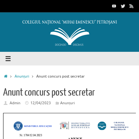
Sari
conținut
la
conținut
Prima
Anunțuri
Anunt concurs post secretar
pagină
Anunt concurs post secretar
Admin
12/04/2023
Anunțuri