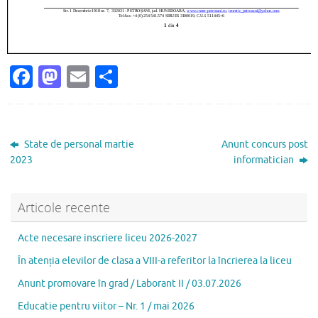
Fa
M
E
P
c
as
m
ar
e
to
ai
ta
b
d
l
je
State de personal martie
Anunt concurs post
o
o
az
2023
informatician
o
n
ă
k
Articole recente
Acte necesare inscriere liceu 2026-2027
În atenția elevilor de clasa a VIII-a referitor la încrierea la liceu
Anunt promovare în grad / Laborant II / 03.07.2026
Educatie pentru viitor – Nr. 1 / mai 2026