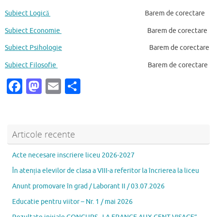
Subiect Logică
Barem de corectare
Subiect Economie
Barem de corectare
Subiect Psihologie
Barem de corectare
Subiect Filosofie
Barem de corectare
Fa
M
E
P
c
as
m
ar
e
to
ai
ta
b
d
l
je
Articole recente
o
o
az
Acte necesare inscriere liceu 2026-2027
o
n
ă
În atenția elevilor de clasa a VIII-a referitor la încrierea la liceu
k
Anunt promovare în grad / Laborant II / 03.07.2026
Educatie pentru viitor – Nr. 1 / mai 2026