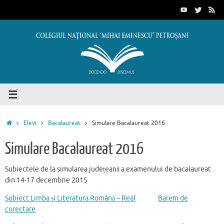
Sari
conținut
la
conținut
Prima
Elevi
Bacalaureat
Simulare Bacalaureat 2016
pagină
Simulare Bacalaureat 2016
Subiectele de la simularea județeană a examenului de bacalaureat
din 14-17 decembrie 2015
Subiect Limba și Literatura Română – Real
Barem de
corectare